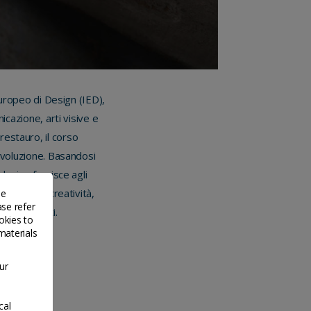
Europeo di Design (IED),
icazione, arti visive e
estauro, il corso
evoluzione. Basandosi
 design fornisce agli
anagement: creatività,
de
ase refer
300 studenti.
okies to
materials
ur
cal