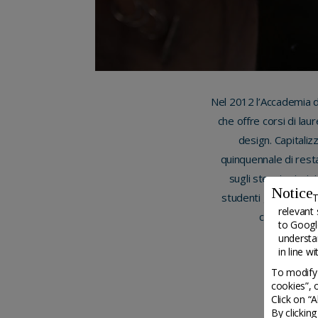
Nel 2012 l’Accademia di
che offre corsi di lau
design. Capitali
quinquennale di rest
sugli stessi princip
Notice
studenti gli strument
T
relevant 
contemporane
to
Google
understa
in line w
To modify 
cookies”, 
Click on “
By clickin