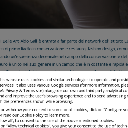
 Belle Arti Aldo Galli è entrata a far parte del network dell’Istituto 
rea di primo livello in conservazione e restauro, fashion design, comun
zzando un’esperienza decennale nel campo della conservazione e del r
auro è unico nel suo genere in un campo che è in costante e rapida 
i e allineandosi al sistema produttivo del comasco, il corso di fashion
i necessari per approcciare i tre pilastri del fashion luxury brand m
his website uses cookies and similar technologies to operate and provi
services. It also uses various Google services (for more information, ple
ità e storytelling. L’Accademia di Belle Art Aldo Galli accoglie circa 
’s Privacy & Terms site
) alongside our own and third party analytical co
nd and improve the user’s browsing experience and to send advertising 
ith the preferences shown while browsing.
Via Francesco Petrarca 9
22100 Como
or withdraw your consent to some or all cookies, click on “Configure yo
or read our Cookie Policy to learn more.
Italy
Allow all”, to consent to the use of the above-mentioned cookies.
g on “Allow technical cookies”, you give your consent to the use of techni
ied.edu/ied-locations/como