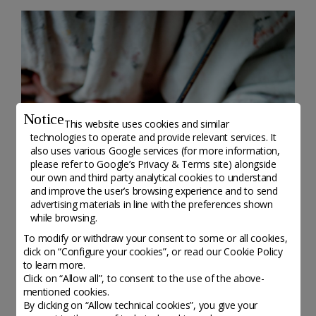
Notice
This website uses cookies and similar
technologies to operate and provide relevant services. It
also uses various Google services (for more information,
please refer to
Google’s Privacy & Terms site
) alongside
our own and third party analytical cookies to understand
and improve the user’s browsing experience and to send
advertising materials in line with the preferences shown
while browsing.
To modify or withdraw your consent to some or all cookies,
click on “Configure your cookies”, or read our Cookie Policy
to learn more.
Click on “Allow all”, to consent to the use of the above-
mentioned cookies.
By clicking on “Allow technical cookies”, you give your
POSTED ON 15 MAY, 2020